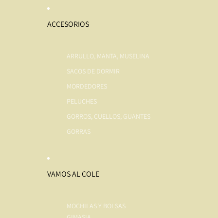
ACCESORIOS
ARRULLO, MANTA, MUSELINA
SACOS DE DORMIR
MORDEDORES
PELUCHES
GORROS, CUELLOS, GUANTES
GORRAS
VAMOS AL COLE
MOCHILAS Y BOLSAS
GIMASIA