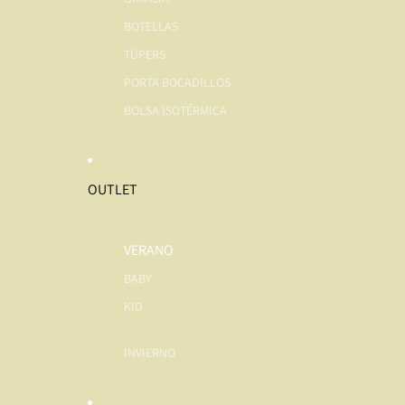
BOTELLAS
TÚPERS
PORTA BOCADILLOS
BOLSA ISOTÉRMICA
OUTLET
VERANO
BABY
KID
INVIERNO