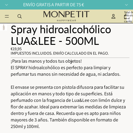
ENVÍO GRATIS A PARTIR DE 75 €
Total d
artícul
en el
carrito:
Spray hidroalcohólico
LUA&LEE - 500ML
€19,95
IMPUESTOS INCLUIDOS. ENVÍO CALCULADO EN EL PAGO.
¡Para las manos y todos tus objetos!
El SPRAY hidroalcohólico es perfecto para limpiar y
perfumar tus manos sin necesidad de agua, ni aclardos.
El envase se presenta con pistola difusora para facilitar su
aplicación en manos y todo tipo de superficies. Está
perfumado con la fragancia de Lua&Lee con limón dulce y
flor de azahar. Ideal para extremar las medidas de limpieza
dentro y fuera de casa. Recuerda que es apto para niños
mayores de 3 años. También disponible en formato de
250ml y 100ml.