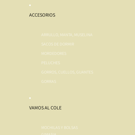
ACCESORIOS
ARRULLO, MANTA, MUSELINA
SACOS DE DORMIR
MORDEDORES
PELUCHES
GORROS, CUELLOS, GUANTES
GORRAS
VAMOS AL COLE
MOCHILAS Y BOLSAS
GIMASIA