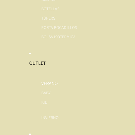
BOTELLAS
TÚPERS
PORTA BOCADILLOS
BOLSA ISOTÉRMICA
OUTLET
VERANO
BABY
KID
INVIERNO