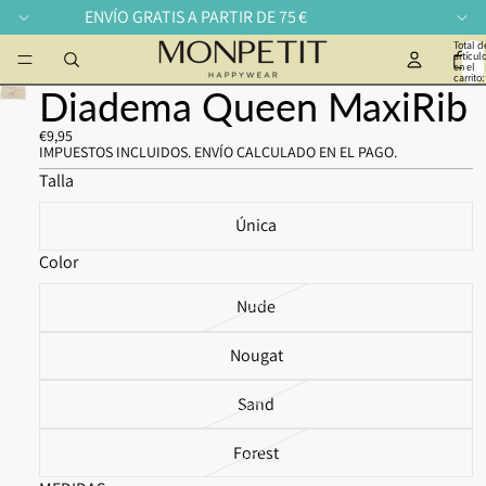
ENVÍO GRATIS A PARTIR DE 75 €
Total d
artícul
en el
carrito:
Diadema Queen MaxiRib
€9,95
IMPUESTOS INCLUIDOS. ENVÍO CALCULADO EN EL PAGO.
Talla
Única
Color
Nude
Nougat
Sand
Forest