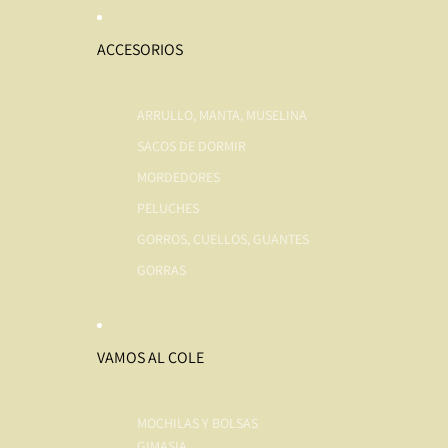
ACCESORIOS
ARRULLO, MANTA, MUSELINA
SACOS DE DORMIR
MORDEDORES
PELUCHES
GORROS, CUELLOS, GUANTES
GORRAS
VAMOS AL COLE
MOCHILAS Y BOLSAS
GIMASIA