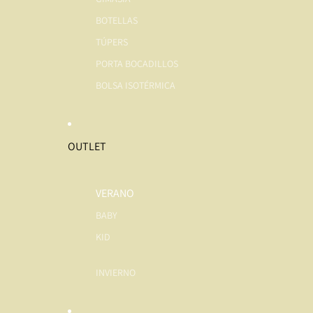
BOTELLAS
TÚPERS
PORTA BOCADILLOS
BOLSA ISOTÉRMICA
OUTLET
VERANO
BABY
KID
INVIERNO