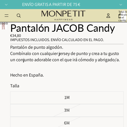
ENVÍO GRATIS A PARTIR DE 75 €
Total d
artícul
en el
carrito:
Pantalón JACOB Candy
€34,80
IMPUESTOS INCLUIDOS. ENVÍO CALCULADO EN EL PAGO.
Pantalón de punto algodón.
Combínalo con cualquier jersey de punto y crea a tu gusto
un conjunto adorable con el que irá cómodo y abrigado/a.
Hecho en España.
Talla
1M
3M
6M