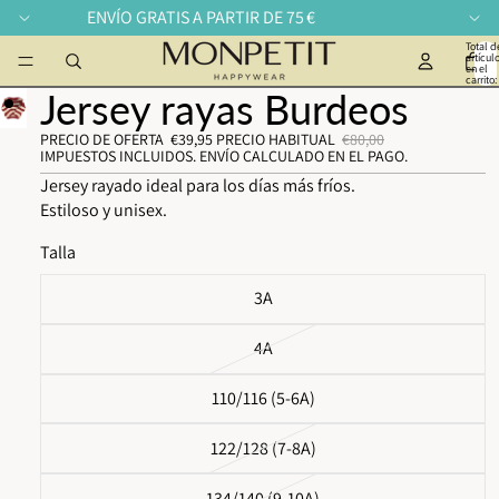
ENVÍO GRATIS A PARTIR DE 75 €
Total d
artícul
en el
carrito:
Jersey rayas Burdeos
PRECIO DE OFERTA
€39,95
PRECIO HABITUAL
€80,00
IMPUESTOS INCLUIDOS. ENVÍO CALCULADO EN EL PAGO.
Jersey rayado ideal para los días más fríos.
Estiloso y unisex.
Talla
3A
4A
110/116 (5-6A)
122/128 (7-8A)
134/140 (9-10A)