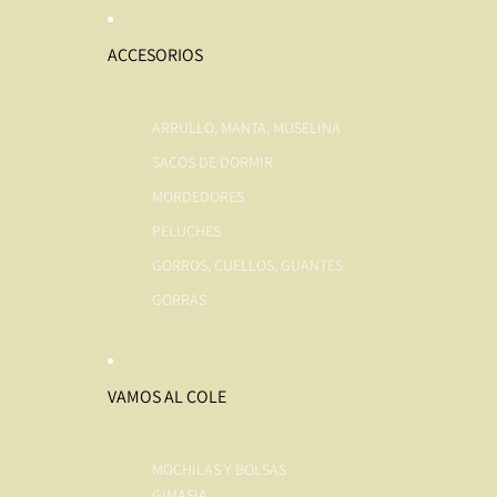
ACCESORIOS
ARRULLO, MANTA, MUSELINA
SACOS DE DORMIR
MORDEDORES
PELUCHES
GORROS, CUELLOS, GUANTES
GORRAS
VAMOS AL COLE
MOCHILAS Y BOLSAS
GIMASIA