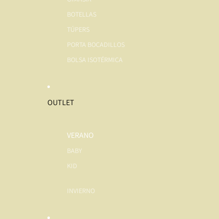
BOTELLAS
TÚPERS
PORTA BOCADILLOS
BOLSA ISOTÉRMICA
OUTLET
VERANO
BABY
KID
INVIERNO